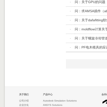
·
问：关于GPU的问题
·
问：求AMSA插件（ab
·
问：关于dafafitting
·
问：moldflow计算
·
问：关于螺旋冷却管
·
问：PF电木模具的应
关于我们
产品中心
合作
公司介绍
Autodesk Simulation Solutions
企业文化
ANSYS Solutions