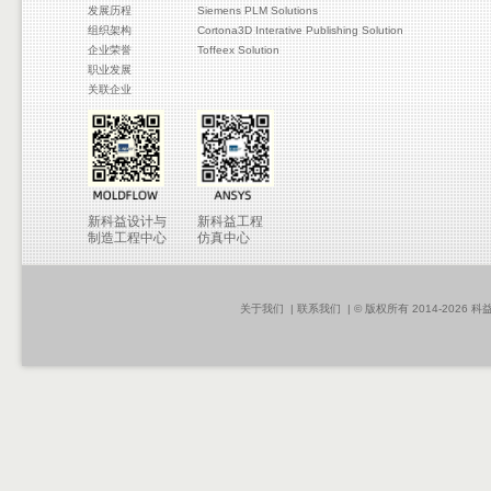
发展历程
Siemens PLM Solutions
组织架构
Cortona3D Interative Publishing Solution
企业荣誉
Toffeex Solution
职业发展
关联企业
新科益设计与
新科益工程
制造工程中心
仿真中心
关于我们
|
联系我们
| © 版权所有 2014-2