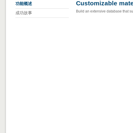
Customizable mater
功能概述
Build an extensive database that su
成功故事