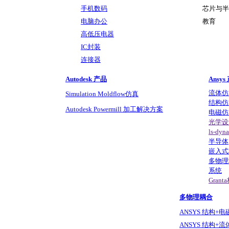
手机数码
芯片与半
电脑办公
教育
高低压电器
IC封装
连接器
Autodesk 产品
Ansys
流体仿
Simulation Moldflow仿真
结构仿
Autodesk Powermill 加工解决方案
电磁仿
光学设计与
ls-d
半导体
嵌入式
多物理
系统
Gran
多物理耦合
ANSYS 结构+
ANSYS 结构+