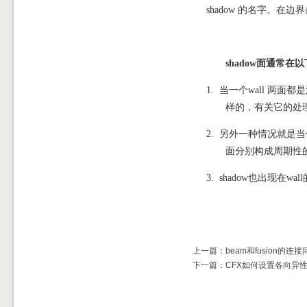
shadow
的名字。
在边界
shadow
面通常在以
1. 当一个
wall
两面都是
样的，有关它的处
2.
另外一种情况就是当
面分别构成周期性
3.
shadow
也出现在
wall
上一篇：beam和fusion的连接
下一篇：CFX如何设置各向异